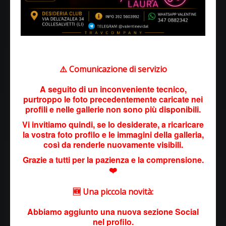
⚠️ Comunicazione di servizio
A seguito di un inconveniente tecnico,
purtroppo le foto precedentemente caricate nei
profili e nelle gallerie non sono più disponibili.
Vi invitiamo quindi, se lo desiderate, a ricaricare
la vostra foto profilo e le immagini della galleria,
così da renderle nuovamente visibili.
Grazie a tutti per la pazienza e la comprensione.
❤️
🆕 Una piccola novità:
Abbiamo aggiunto una nuova sezione Social
nel profilo.