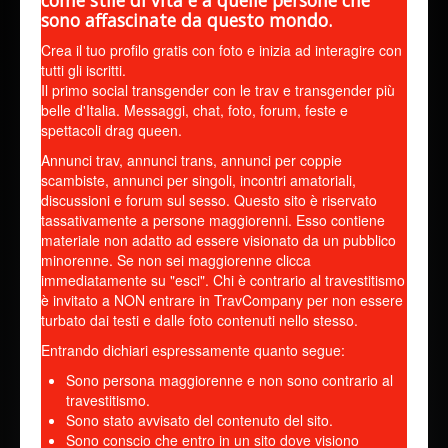
come stile di vita e a quelle persone che
sono affascinate da questo mondo.
Crea il tuo profilo gratis con foto e inizia ad interagire con
tutti gli iscritti.
Il primo social transgender con le trav e transgender più
belle d'Italia. Messaggi, chat, foto, forum, feste e
spettacoli drag queen.
Annunci trav, annunci trans, annunci per coppie
scambiste, annunci per singoli, incontri amatoriali,
discussioni e forum sul sesso. Questo sito è riservato
tassativamente a persone maggiorenni. Esso contiene
materiale non adatto ad essere visionato da un pubblico
minorenne. Se non sei maggiorenne clicca
immediatamente su "esci". Chi è contrario al travestitismo
è invitato a NON entrare in TravCompany per non essere
turbato dai testi e dalle foto contenuti nello stesso.
Entrando dichiari espressamente quanto segue:
Sono persona maggiorenne e non sono contrario al
travestitismo.
Sono stato avvisato del contenuto del sito.
Sono conscio che entro in un sito dove visiono